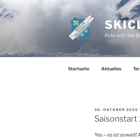
Zum
Inhalt
springen
SKIC
Ride with the B
Startseite
Aktuelles
Te
VERÖFFENTLICHT
30. OKTOBER 2025
AM
Saisonstart
Yes – es ist soweit! 