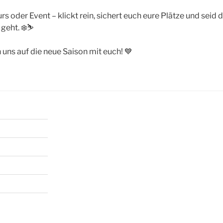
rs oder Event – klickt rein, sichert euch eure Plätze und seid 
geht. ❄️⛷️
n uns auf die neue Saison mit euch! 💙