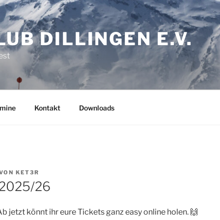
LUB DILLINGEN E.V.
est
rmine
Kontakt
Downloads
VON
KET3R
 2025/26
Ab jetzt könnt ihr eure Tickets ganz easy online holen. 🙌